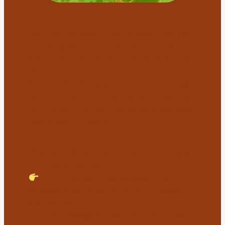
Chez
Les Agribains
, nous semons bien plus
que des graines : nous faisons pousser du
lien social, de la curiosité et du bien-être en
ville.
Notre démarche repose sur une idée simple :
reconnecter chacun·e à la nature par le
faire ensemble
, dans des espaces partagés,
comestibles et vivants.
Chaque jardin est unique, mais tous naissent
d’un même principe :
co-concevoir
,
co-aménager
et
co-
entretenir
des lieux où nature et humain se
rencontrent.
Nous accompagnons ainsi différents publics,