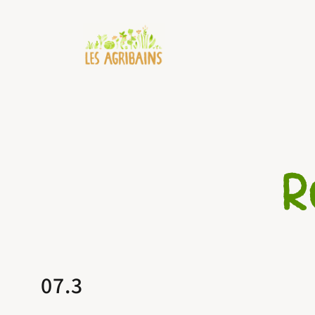
Aller
au
contenu
R
07.3