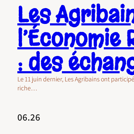
Les Agribai
l’Économie 
: des échang
Le 11 juin dernier, Les Agribains ont partic
riche…
06.26