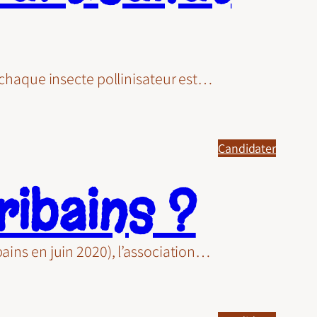
, chaque insecte pollinisateur est…
Candidater
ribains ?
bains en juin 2020), l’association…