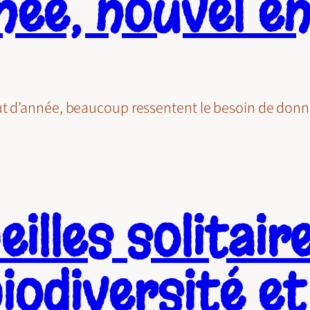
née, nouvel 
ut d’année, beaucoup ressentent le besoin de donne
illes solitair
biodiversité e