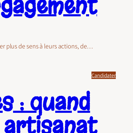
engagement
r plus de sens à leurs actions, de…
Candidater
es : quand
t artisanat