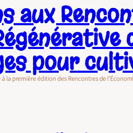
ns aux Rencon
Régénérative 
es pour cultiv
ipé à la première édition des Rencontres de l’Écon