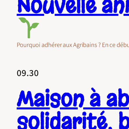
Nouvelle an
Pourquoi adhérer aux Agribains ? En ce déb
09.30
Maison à abe
solidarité, 