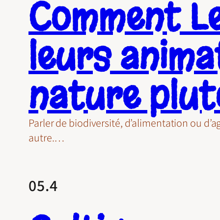
Comment Le
leurs animat
nature plut
Parler de biodiversité, d’alimentation ou d’
autre.…
05.4