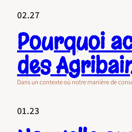
02.27
Pourquoi ac
des Agribai
Dans un contexte où notre manière de conso
01.23