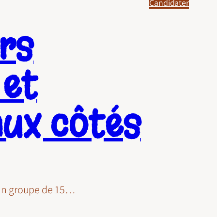
Candidater
urs
 et
aux côtés
c un groupe de 15…