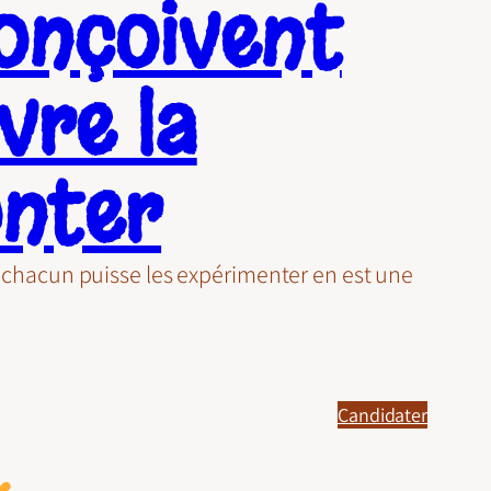
onçoivent
vre la
onter
ue chacun puisse les expérimenter en est une
Candidater