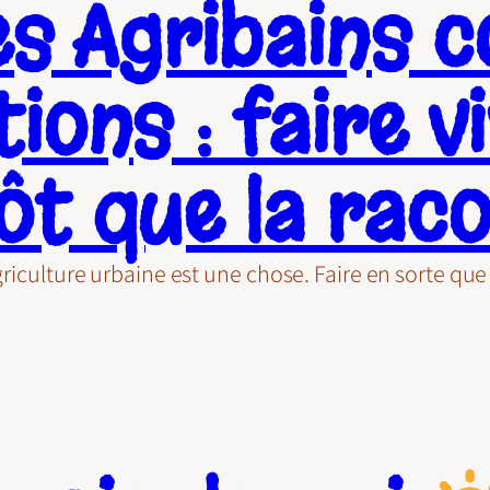
s Agribains c
ions : faire vi
ôt que la rac
agriculture urbaine est une chose. Faire en sorte q