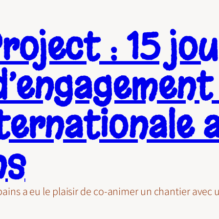
oject : 15 jo
d’engagement
nternationale 
ns
ribains a eu le plaisir de co-animer un chantier ave