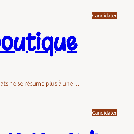
Candidater
boutique
hats ne se résume plus à une…
Candidater