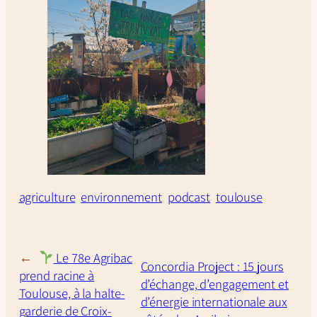
agriculture
environnement
podcast
toulouse
←
Le 78e Agribac
Concordia Project : 15 jours
prend racine à
d’échange, d’engagement et
Toulouse, à la halte-
d’énergie internationale aux
garderie de Croix-