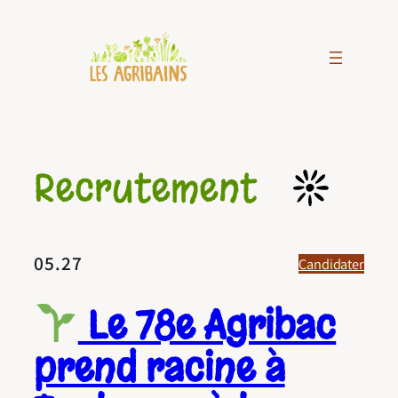
Aller
au
contenu
Recrutement
05.27
Candidater
Le 78e Agribac
prend racine à